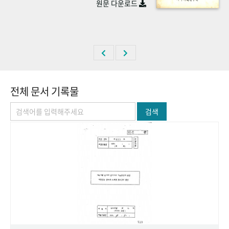
원문 다운로드
+1
성과 50선
숫자로 보는 50년
50
주년 광장
세계와 함께 한 KIHASA
VR 역사관
전체 문서 기록물
검색