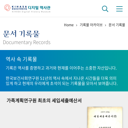
Home
기록물 아카이브
문서 기록물
기관 역사
문서 기록물
걸어온 길
기관 변천사
역대 기관장
연구원 사람들
Documentary Records
연구 역사
역사 속 기록물
정책과 연구
키워드로 보는 연구 역사
연구자들
기록은 역사를 증명하고 과거와 현재를 이어주는 소중한 자산입니다.
간행물 변천사
한국보건사회연구원 51년의 역사 속에서 지나온 시간들을 더욱 의미
있게 하고 현재의 우리에게 초석이 되는 기록물을 모아서 보여줍니다.
기록물 아카이브
가족계획연구원 최초의 세입세출예산서
사진 아카이브
문서 기록물
행정박물
영상 기록물
+1
50
주년 기념