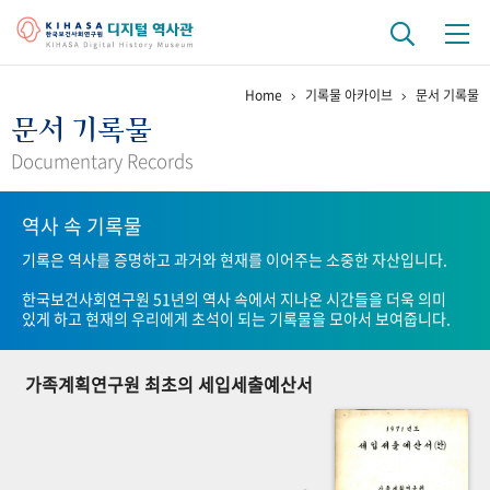
Home
기록물 아카이브
문서 기록물
기관 역사
문서 기록물
걸어온 길
기관 변천사
역대 기관장
연구원 사람들
Documentary Records
연구 역사
역사 속 기록물
정책과 연구
키워드로 보는 연구 역사
연구자들
기록은 역사를 증명하고 과거와 현재를 이어주는 소중한 자산입니다.
간행물 변천사
한국보건사회연구원 51년의 역사 속에서 지나온 시간들을 더욱 의미
있게 하고 현재의 우리에게 초석이 되는 기록물을 모아서 보여줍니다.
기록물 아카이브
가족계획연구원 최초의 세입세출예산서
사진 아카이브
문서 기록물
행정박물
영상 기록물
+1
50
주년 기념