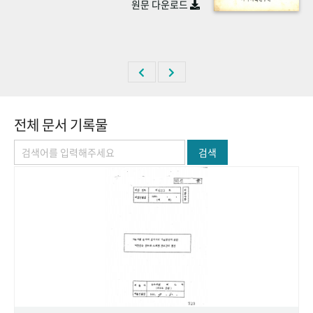
원문 다운로드
+1
성과 50선
숫자로 보는 50년
50
주년 광장
세계와 함께 한 KIHASA
VR 역사관
전체 문서 기록물
검색