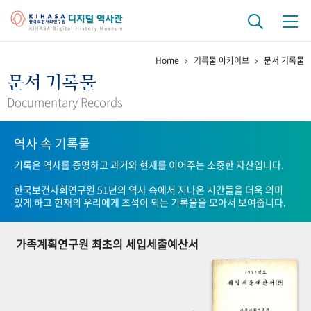
Home
기록물 아카이브
문서 기록물
기관 역사
문서 기록물
걸어온 길
기관 변천사
역대 기관장
연구원 사람들
Documentary Records
연구 역사
역사 속 기록물
정책과 연구
키워드로 보는 연구 역사
연구자들
기록은 역사를 증명하고 과거와 현재를 이어주는 소중한 자산입니다.
간행물 변천사
한국보건사회연구원 51년의 역사 속에서 지나온 시간들을 더욱 의미
있게 하고 현재의 우리에게 초석이 되는 기록물을 모아서 보여줍니다.
기록물 아카이브
가족계획연구원 최초의 세입세출예산서
사진 아카이브
문서 기록물
행정박물
영상 기록물
+1
50
주년 기념