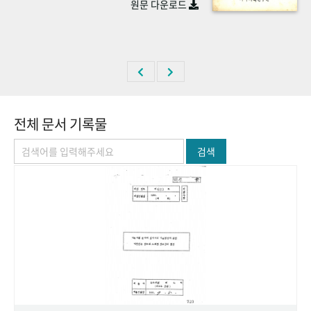
원문 다운로드
+1
성과 50선
숫자로 보는 50년
50
주년 광장
세계와 함께 한 KIHASA
VR 역사관
전체 문서 기록물
검색