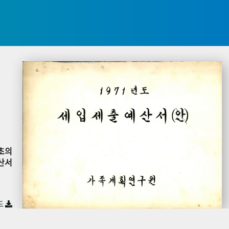
초의
산서
드