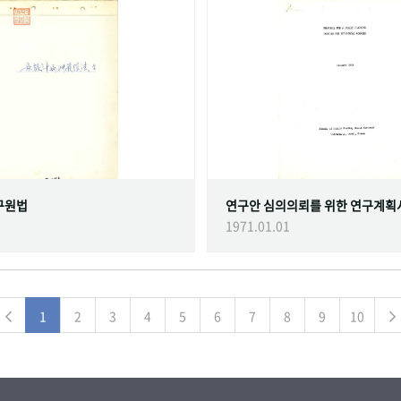
구원법
연구안 심의의뢰를 위한 연구계획
1971.01.01
1
2
3
4
5
6
7
8
9
10