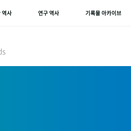
 역사
연구 역사
기록물 아카이브
온 길
정책과 연구
사진 아카이브
 변천사
키워드로 보는 연구 역사
문서 기록물
ds
 기관장
연구자들
행정박물
 사람들
간행물 변천사
영상 기록물