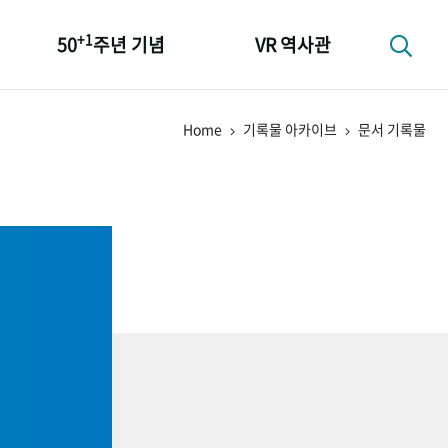
+1
50
주년 기념
VR 역사관
성과 50선
Home
기록물 아카이브
문서 기록물
숫자로 보는 50년
+1
50
주년 광장
세계와 함께 한 KIHASA