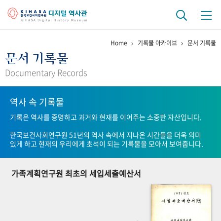
Home
기록물 아카이브
문서 기록물
기관 역사
문서 기록물
걸어온 길
기관 변천사
역대 기관장
연구원 사람들
Documentary Records
연구 역사
역사 속 기록물
정책과 연구
키워드로 보는 연구 역사
연구자들
기록은 역사를 증명하고 과거와 현재를 이어주는 소중한 자산입니다.
간행물 변천사
한국보건사회연구원 51년의 역사 속에서 지나온 시간들을 더욱 의미
있게 하고 현재의 우리에게 초석이 되는 기록물을 모아서 보여줍니다.
기록물 아카이브
가족계획연구원 최초의 세입세출예산서
사진 아카이브
문서 기록물
행정박물
영상 기록물
+1
50
주년 기념