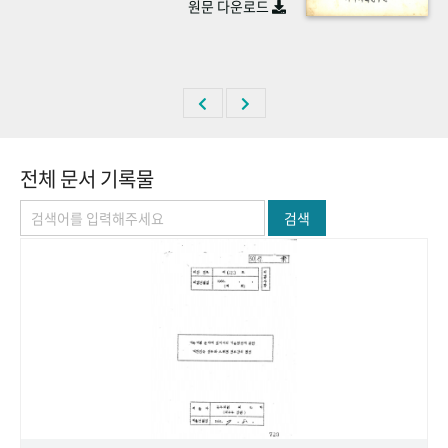
원문 다운로드
+1
성과 50선
숫자로 보는 50년
50
주년 광장
세계와 함께 한 KIHASA
VR 역사관
전체 문서 기록물
검색