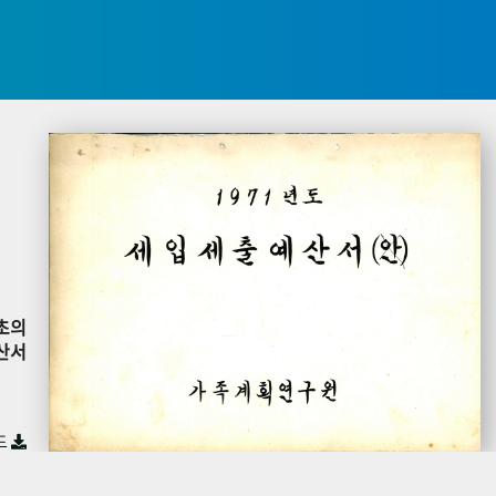
초의
산서
드