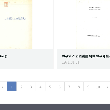
구원법
연구안 심의의뢰를 위한 연구계획
1971.01.01
1
2
3
4
5
6
7
8
9
10