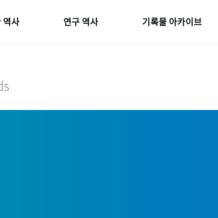
 역사
연구 역사
기록물 아카이브
온 길
정책과 연구
사진 아카이브
 변천사
키워드로 보는 연구 역사
문서 기록물
ds
 기관장
연구자들
행정박물
 사람들
간행물 변천사
영상 기록물