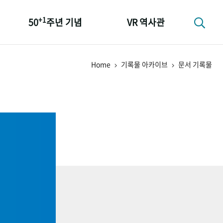
+1
50
주년 기념
VR 역사관
성과 50선
Home
기록물 아카이브
문서 기록물
숫자로 보는 50년
+1
50
주년 광장
세계와 함께 한 KIHASA