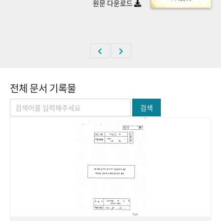
원문 다운로드
+1
성과 50선
숫자로 보는 50년
50
주년 광장
세계와 함께 한 KIHASA
VR 역사관
전체 문서 기록물
검색