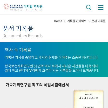
Home
기록물 아카이브
문서 기록물
기관 역사
문서 기록물
걸어온 길
기관 변천사
역대 기관장
연구원 사람들
Documentary Records
연구 역사
역사 속 기록물
정책과 연구
키워드로 보는 연구 역사
연구자들
기록은 역사를 증명하고 과거와 현재를 이어주는 소중한 자산입니다.
간행물 변천사
한국보건사회연구원 51년의 역사 속에서 지나온 시간들을 더욱 의미
있게 하고 현재의 우리에게 초석이 되는 기록물을 모아서 보여줍니다.
기록물 아카이브
가족계획연구원 최초의 세입세출예산서
사진 아카이브
문서 기록물
행정박물
영상 기록물
+1
50
주년 기념