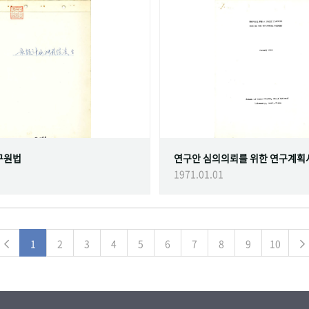
구원법
연구안 심의의뢰를 위한 연구계획
1971.01.01
1
2
3
4
5
6
7
8
9
10