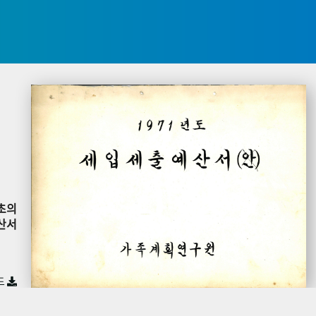
초의
산서
드