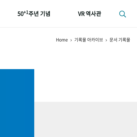
+1
50
주년 기념
VR 역사관
성과 50선
Home
기록물 아카이브
문서 기록물
숫자로 보는 50년
+1
50
주년 광장
세계와 함께 한 KIHASA