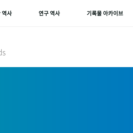
 역사
연구 역사
기록물 아카이브
온 길
정책과 연구
사진 아카이브
 변천사
키워드로 보는 연구 역사
문서 기록물
ds
 기관장
연구자들
행정박물
 사람들
간행물 변천사
영상 기록물