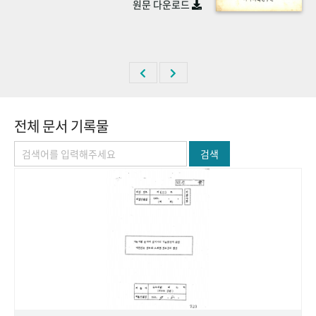
원문 다운로드
+1
성과 50선
숫자로 보는 50년
50
주년 광장
세계와 함께 한 KIHASA
VR 역사관
전체 문서 기록물
검색