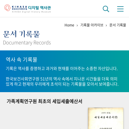
Home
기록물 아카이브
문서 기록물
기관 역사
문서 기록물
걸어온 길
기관 변천사
역대 기관장
연구원 사람들
Documentary Records
연구 역사
역사 속 기록물
정책과 연구
키워드로 보는 연구 역사
연구자들
기록은 역사를 증명하고 과거와 현재를 이어주는 소중한 자산입니다.
간행물 변천사
한국보건사회연구원 51년의 역사 속에서 지나온 시간들을 더욱 의미
있게 하고 현재의 우리에게 초석이 되는 기록물을 모아서 보여줍니다.
기록물 아카이브
가족계획연구원 최초의 세입세출예산서
사진 아카이브
문서 기록물
행정박물
영상 기록물
+1
50
주년 기념