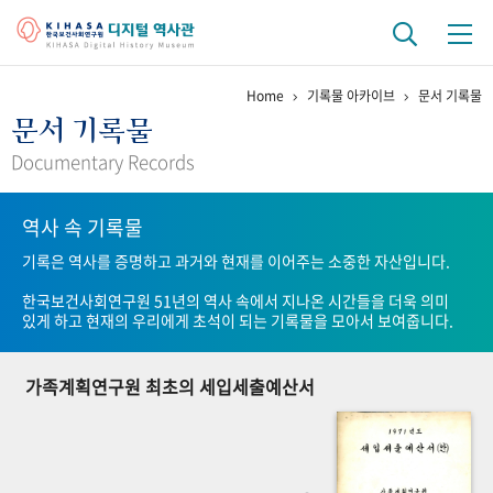
Home
기록물 아카이브
문서 기록물
기관 역사
문서 기록물
걸어온 길
기관 변천사
역대 기관장
연구원 사람들
Documentary Records
연구 역사
역사 속 기록물
정책과 연구
키워드로 보는 연구 역사
연구자들
기록은 역사를 증명하고 과거와 현재를 이어주는 소중한 자산입니다.
간행물 변천사
한국보건사회연구원 51년의 역사 속에서 지나온 시간들을 더욱 의미
있게 하고 현재의 우리에게 초석이 되는 기록물을 모아서 보여줍니다.
기록물 아카이브
가족계획연구원 최초의 세입세출예산서
사진 아카이브
문서 기록물
행정박물
영상 기록물
+1
50
주년 기념