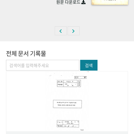
원문 다운로드
+1
성과 50선
숫자로 보는 50년
50
주년 광장
세계와 함께 한 KIHASA
VR 역사관
전체 문서 기록물
검색