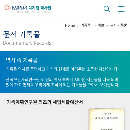
Home
기록물 아카이브
문서 기록물
기관 역사
문서 기록물
걸어온 길
기관 변천사
역대 기관장
연구원 사람들
Documentary Records
연구 역사
역사 속 기록물
정책과 연구
키워드로 보는 연구 역사
연구자들
기록은 역사를 증명하고 과거와 현재를 이어주는 소중한 자산입니다.
간행물 변천사
한국보건사회연구원 51년의 역사 속에서 지나온 시간들을 더욱 의미
있게 하고 현재의 우리에게 초석이 되는 기록물을 모아서 보여줍니다.
기록물 아카이브
가족계획연구원 최초의 세입세출예산서
사진 아카이브
문서 기록물
행정박물
영상 기록물
+1
50
주년 기념