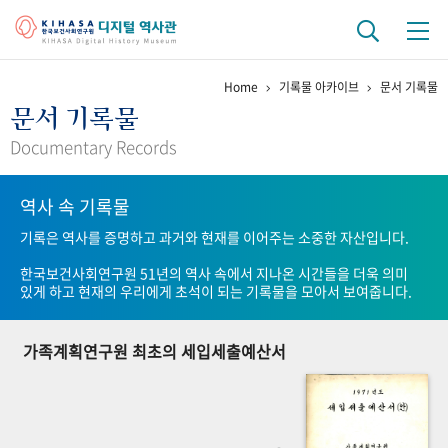
Home
기록물 아카이브
문서 기록물
기관 역사
문서 기록물
걸어온 길
기관 변천사
역대 기관장
연구원 사람들
Documentary Records
연구 역사
역사 속 기록물
정책과 연구
키워드로 보는 연구 역사
연구자들
기록은 역사를 증명하고 과거와 현재를 이어주는 소중한 자산입니다.
간행물 변천사
한국보건사회연구원 51년의 역사 속에서 지나온 시간들을 더욱 의미
있게 하고 현재의 우리에게 초석이 되는 기록물을 모아서 보여줍니다.
기록물 아카이브
가족계획연구원 최초의 세입세출예산서
사진 아카이브
문서 기록물
행정박물
영상 기록물
+1
50
주년 기념