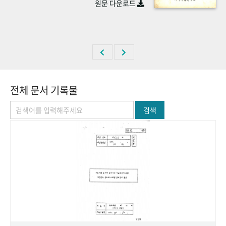
원문 다운로드
+1
성과 50선
숫자로 보는 50년
50
주년 광장
세계와 함께 한 KIHASA
VR 역사관
전체 문서 기록물
검색