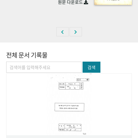
원문 다운로드
+1
성과 50선
숫자로 보는 50년
50
주년 광장
세계와 함께 한 KIHASA
VR 역사관
전체 문서 기록물
검색