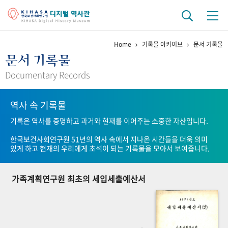
Home
기록물 아카이브
문서 기록물
기관 역사
문서 기록물
걸어온 길
기관 변천사
역대 기관장
연구원 사람들
Documentary Records
연구 역사
역사 속 기록물
정책과 연구
키워드로 보는 연구 역사
연구자들
기록은 역사를 증명하고 과거와 현재를 이어주는 소중한 자산입니다.
간행물 변천사
한국보건사회연구원 51년의 역사 속에서 지나온 시간들을 더욱 의미
있게 하고 현재의 우리에게 초석이 되는 기록물을 모아서 보여줍니다.
기록물 아카이브
가족계획연구원 최초의 세입세출예산서
사진 아카이브
문서 기록물
행정박물
영상 기록물
+1
50
주년 기념