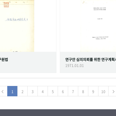
구원법
연구안 심의의뢰를 위한 연구계획
1971.01.01
1
2
3
4
5
6
7
8
9
10