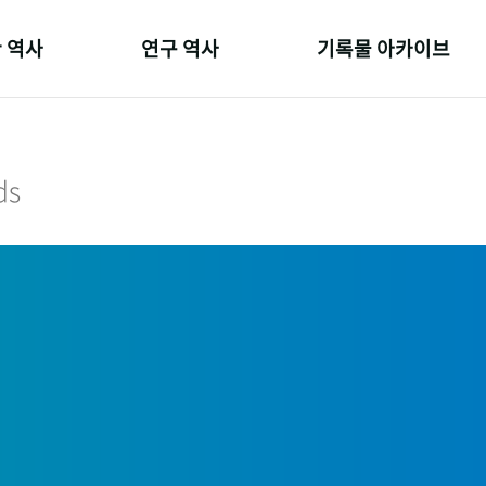
 역사
연구 역사
기록물 아카이브
온 길
정책과 연구
사진 아카이브
 변천사
키워드로 보는 연구 역사
문서 기록물
ds
 기관장
연구자들
행정박물
 사람들
간행물 변천사
영상 기록물