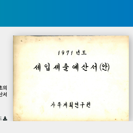
초의
산서
드