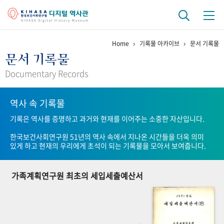
Home
기록물 아카이브
문서 기록물
기관 역사
문서 기록물
걸어온 길
기관 변천사
역대 기관장
연구원 사람들
Documentary Records
연구 역사
역사 속 기록물
정책과 연구
키워드로 보는 연구 역사
연구자들
기록은 역사를 증명하고 과거와 현재를 이어주는 소중한 자산입니다.
간행물 변천사
한국보건사회연구원 51년의 역사 속에서 지나온 시간들을 더욱 의미
있게 하고 현재의 우리에게 초석이 되는 기록물을 모아서 보여줍니다.
기록물 아카이브
가족계획연구원 최초의 세입세출예산서
사진 아카이브
문서 기록물
행정박물
영상 기록물
+1
50
주년 기념