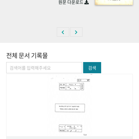
원문 다운로드
+1
성과 50선
숫자로 보는 50년
50
주년 광장
세계와 함께 한 KIHASA
VR 역사관
전체 문서 기록물
검색