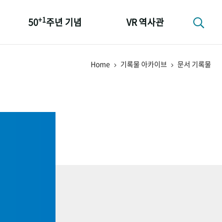
+1
50
주년 기념
VR 역사관
성과 50선
Home
기록물 아카이브
문서 기록물
숫자로 보는 50년
+1
50
주년 광장
세계와 함께 한 KIHASA