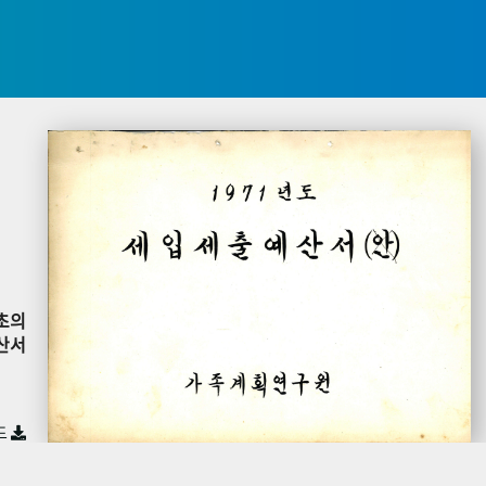
초의
산서
드