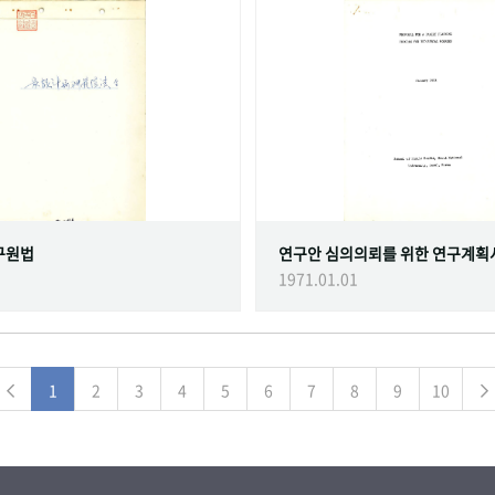
구원법
연구안 심의의뢰를 위한 연구계획
1971.01.01
1
2
3
4
5
6
7
8
9
10