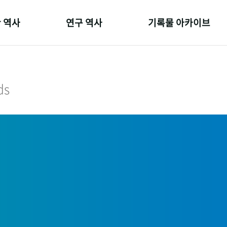
 역사
연구 역사
기록물 아카이브
온 길
정책과 연구
사진 아카이브
 변천사
키워드로 보는 연구 역사
문서 기록물
ds
 기관장
연구자들
행정박물
 사람들
간행물 변천사
영상 기록물