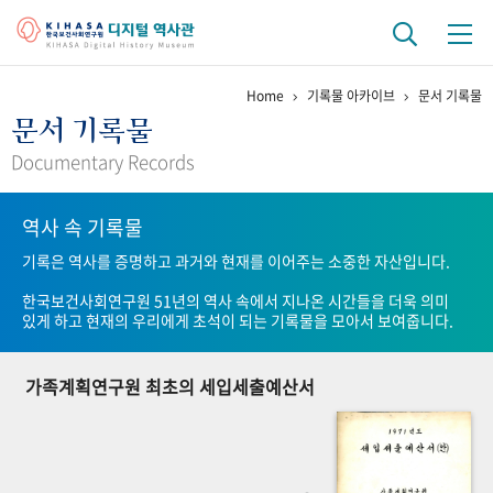
Home
기록물 아카이브
문서 기록물
기관 역사
문서 기록물
걸어온 길
기관 변천사
역대 기관장
연구원 사람들
Documentary Records
연구 역사
역사 속 기록물
정책과 연구
키워드로 보는 연구 역사
연구자들
기록은 역사를 증명하고 과거와 현재를 이어주는 소중한 자산입니다.
간행물 변천사
한국보건사회연구원 51년의 역사 속에서 지나온 시간들을 더욱 의미
있게 하고 현재의 우리에게 초석이 되는 기록물을 모아서 보여줍니다.
기록물 아카이브
가족계획연구원 최초의 세입세출예산서
사진 아카이브
문서 기록물
행정박물
영상 기록물
+1
50
주년 기념