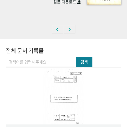
원문 다운로드
+1
성과 50선
숫자로 보는 50년
50
주년 광장
세계와 함께 한 KIHASA
VR 역사관
전체 문서 기록물
검색