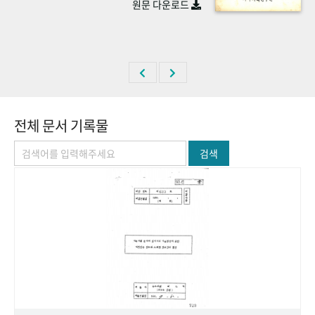
원문 다운로드
+1
성과 50선
숫자로 보는 50년
50
주년 광장
세계와 함께 한 KIHASA
VR 역사관
전체 문서 기록물
검색