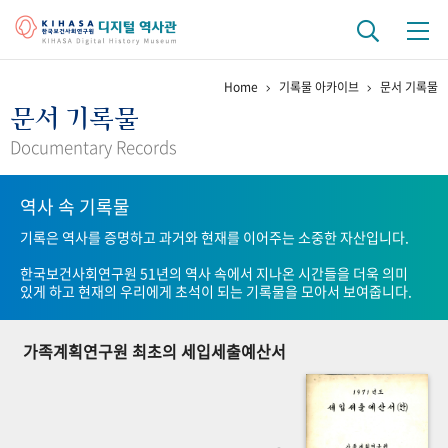
Home
기록물 아카이브
문서 기록물
기관 역사
문서 기록물
걸어온 길
기관 변천사
역대 기관장
연구원 사람들
Documentary Records
연구 역사
역사 속 기록물
정책과 연구
키워드로 보는 연구 역사
연구자들
기록은 역사를 증명하고 과거와 현재를 이어주는 소중한 자산입니다.
간행물 변천사
한국보건사회연구원 51년의 역사 속에서 지나온 시간들을 더욱 의미
있게 하고 현재의 우리에게 초석이 되는 기록물을 모아서 보여줍니다.
기록물 아카이브
가족계획연구원 최초의 세입세출예산서
사진 아카이브
문서 기록물
행정박물
영상 기록물
+1
50
주년 기념