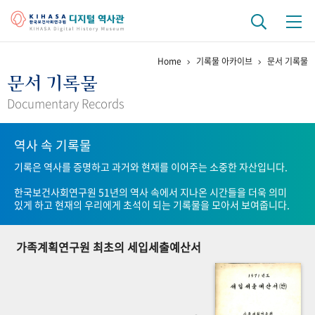
Home
기록물 아카이브
문서 기록물
기관 역사
문서 기록물
걸어온 길
기관 변천사
역대 기관장
연구원 사람들
Documentary Records
연구 역사
역사 속 기록물
정책과 연구
키워드로 보는 연구 역사
연구자들
기록은 역사를 증명하고 과거와 현재를 이어주는 소중한 자산입니다.
간행물 변천사
한국보건사회연구원 51년의 역사 속에서 지나온 시간들을 더욱 의미
있게 하고 현재의 우리에게 초석이 되는 기록물을 모아서 보여줍니다.
기록물 아카이브
가족계획연구원 최초의 세입세출예산서
사진 아카이브
문서 기록물
행정박물
영상 기록물
+1
50
주년 기념