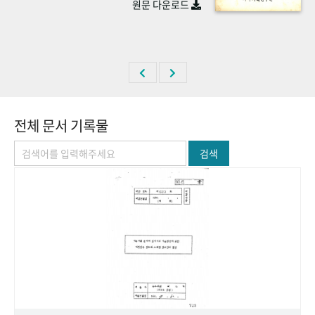
원문 다운로드
+1
성과 50선
숫자로 보는 50년
50
주년 광장
세계와 함께 한 KIHASA
VR 역사관
전체 문서 기록물
검색