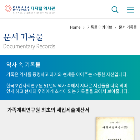
Home
기록물 아카이브
문서 기록물
기관 역사
문서 기록물
걸어온 길
기관 변천사
역대 기관장
연구원 사람들
Documentary Records
연구 역사
역사 속 기록물
정책과 연구
키워드로 보는 연구 역사
연구자들
기록은 역사를 증명하고 과거와 현재를 이어주는 소중한 자산입니다.
간행물 변천사
한국보건사회연구원 51년의 역사 속에서 지나온 시간들을 더욱 의미
있게 하고 현재의 우리에게 초석이 되는 기록물을 모아서 보여줍니다.
기록물 아카이브
가족계획연구원 최초의 세입세출예산서
사진 아카이브
문서 기록물
행정박물
영상 기록물
+1
50
주년 기념