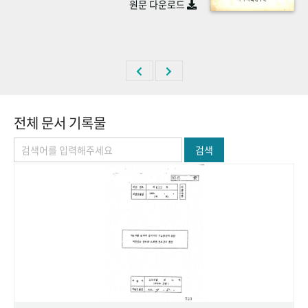
원문 다운로드
+1
성과 50선
숫자로 보는 50년
50
주년 광장
세계와 함께 한 KIHASA
VR 역사관
전체 문서 기록물
검색