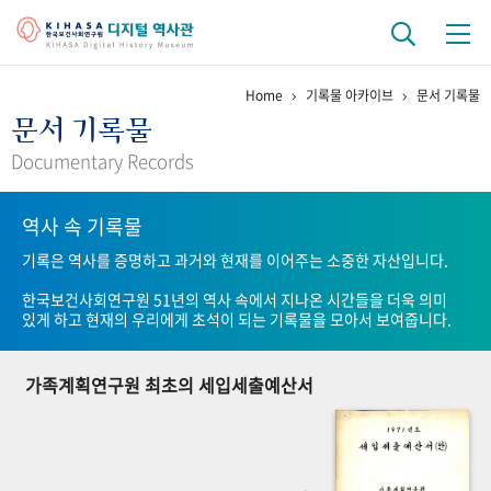
Home
기록물 아카이브
문서 기록물
기관 역사
문서 기록물
걸어온 길
기관 변천사
역대 기관장
연구원 사람들
Documentary Records
연구 역사
역사 속 기록물
정책과 연구
키워드로 보는 연구 역사
연구자들
기록은 역사를 증명하고 과거와 현재를 이어주는 소중한 자산입니다.
간행물 변천사
한국보건사회연구원 51년의 역사 속에서 지나온 시간들을 더욱 의미
있게 하고 현재의 우리에게 초석이 되는 기록물을 모아서 보여줍니다.
기록물 아카이브
가족계획연구원 최초의 세입세출예산서
사진 아카이브
문서 기록물
행정박물
영상 기록물
+1
50
주년 기념