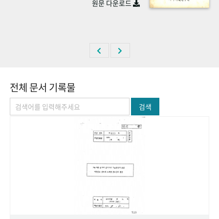
원문 다운로드
+1
성과 50선
숫자로 보는 50년
50
주년 광장
세계와 함께 한 KIHASA
VR 역사관
전체 문서 기록물
검색