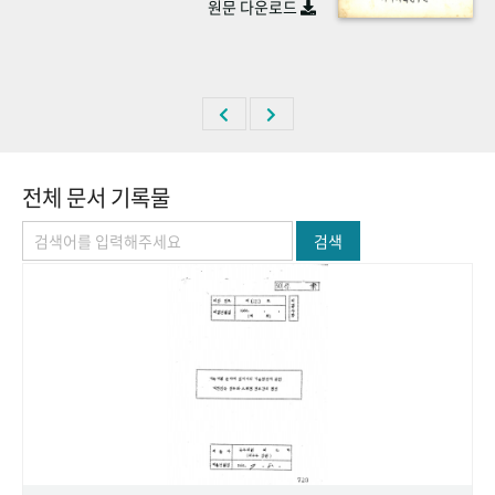
원문 다운로드
+1
성과 50선
숫자로 보는 50년
50
주년 광장
세계와 함께 한 KIHASA
VR 역사관
전체 문서 기록물
검색