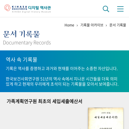
Home
기록물 아카이브
문서 기록물
기관 역사
문서 기록물
걸어온 길
기관 변천사
역대 기관장
연구원 사람들
Documentary Records
연구 역사
역사 속 기록물
정책과 연구
키워드로 보는 연구 역사
연구자들
기록은 역사를 증명하고 과거와 현재를 이어주는 소중한 자산입니다.
간행물 변천사
한국보건사회연구원 51년의 역사 속에서 지나온 시간들을 더욱 의미
있게 하고 현재의 우리에게 초석이 되는 기록물을 모아서 보여줍니다.
기록물 아카이브
가족계획연구원 최초의 세입세출예산서
사진 아카이브
문서 기록물
행정박물
영상 기록물
+1
50
주년 기념