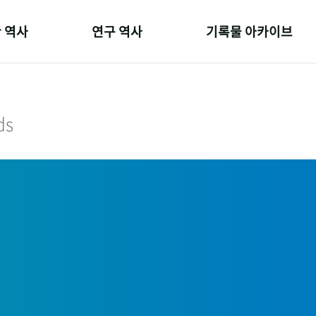
 역사
연구 역사
기록물 아카이브
온 길
정책과 연구
사진 아카이브
 변천사
키워드로 보는 연구 역사
문서 기록물
ds
 기관장
연구자들
행정박물
 사람들
간행물 변천사
영상 기록물