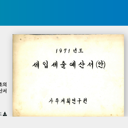
초의
산서
드