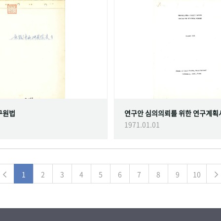
구원법
연구안 심의의뢰를 위한 연구계획
1971.01.01
1
2
3
4
5
6
7
8
9
10