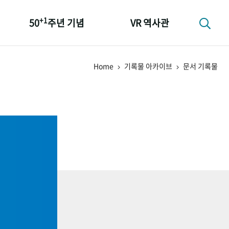
+1
50
주년 기념
VR 역사관
성과 50선
Home
기록물 아카이브
문서 기록물
숫자로 보는 50년
+1
50
주년 광장
세계와 함께 한 KIHASA