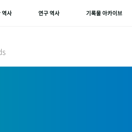
 역사
연구 역사
기록물 아카이브
온 길
정책과 연구
사진 아카이브
 변천사
키워드로 보는 연구 역사
문서 기록물
ds
 기관장
연구자들
행정박물
 사람들
간행물 변천사
영상 기록물