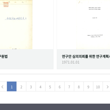
구원법
연구안 심의의뢰를 위한 연구계획
1971.01.01
1
2
3
4
5
6
7
8
9
10