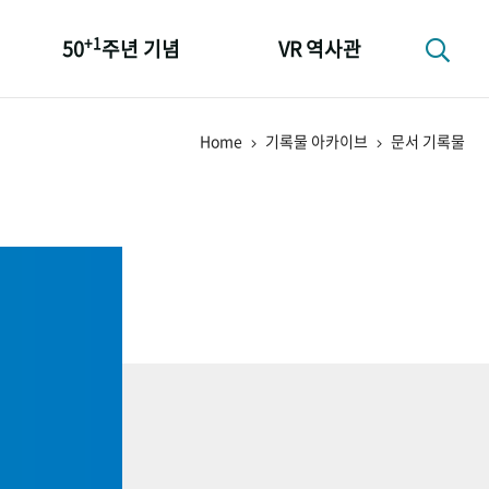
+1
50
주년 기념
VR 역사관
성과 50선
Home
기록물 아카이브
문서 기록물
숫자로 보는 50년
+1
50
주년 광장
세계와 함께 한 KIHASA