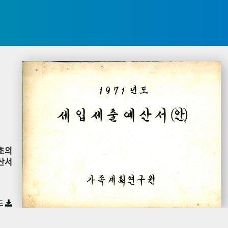
초의
산서
드