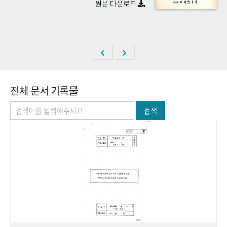
원문 다운로드
+1
성과 50선
숫자로 보는 50년
50
주년 광장
세계와 함께 한 KIHASA
VR 역사관
전체 문서 기록물
검색