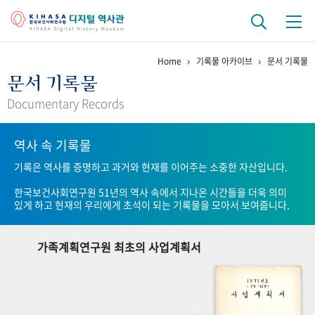
Home
기록물 아카이브
문서 기록물
기관 역사
문서 기록물
걸어온 길
기관 변천사
역대 기관장
연구원 사람들
Documentary Records
연구 역사
역사 속 기록물
정책과 연구
키워드로 보는 연구 역사
연구자들
기록은 역사를 증명하고 과거와 현재를 이어주는 소중한 자산입니다.
간행물 변천사
한국보건사회연구원 51년의 역사 속에서 지나온 시간들을 더욱 의미
있게 하고 현재의 우리에게 초석이 되는 기록물을 모아서 보여줍니다.
기록물 아카이브
가족계획연구원 최초의 사업계획서
사진 아카이브
문서 기록물
행정박물
영상 기록물
+1
50
주년 기념