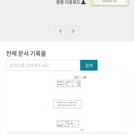
원문 다운로드
+1
성과 50선
숫자로 보는 50년
50
주년 광장
세계와 함께 한 KIHASA
VR 역사관
전체 문서 기록물
검색