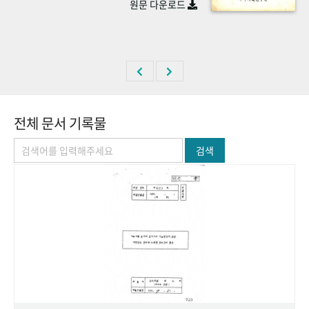
원문 다운로드
+1
성과 50선
숫자로 보는 50년
50
주년 광장
세계와 함께 한 KIHASA
VR 역사관
전체 문서 기록물
검색