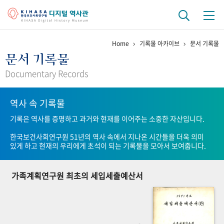
Home
기록물 아카이브
문서 기록물
기관 역사
문서 기록물
걸어온 길
기관 변천사
역대 기관장
연구원 사람들
Documentary Records
연구 역사
역사 속 기록물
정책과 연구
키워드로 보는 연구 역사
연구자들
기록은 역사를 증명하고 과거와 현재를 이어주는 소중한 자산입니다.
간행물 변천사
한국보건사회연구원 51년의 역사 속에서 지나온 시간들을 더욱 의미
있게 하고 현재의 우리에게 초석이 되는 기록물을 모아서 보여줍니다.
기록물 아카이브
가족계획연구원 최초의 세입세출예산서
사진 아카이브
문서 기록물
행정박물
영상 기록물
+1
50
주년 기념