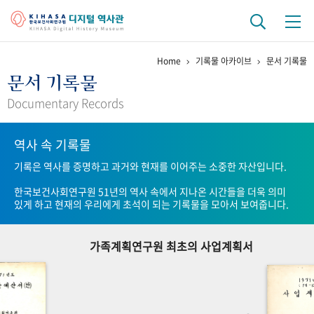
Home
기록물 아카이브
문서 기록물
기관 역사
문서 기록물
걸어온 길
기관 변천사
역대 기관장
연구원 사람들
Documentary Records
연구 역사
역사 속 기록물
정책과 연구
키워드로 보는 연구 역사
연구자들
기록은 역사를 증명하고 과거와 현재를 이어주는 소중한 자산입니다.
간행물 변천사
한국보건사회연구원 51년의 역사 속에서 지나온 시간들을 더욱 의미
있게 하고 현재의 우리에게 초석이 되는 기록물을 모아서 보여줍니다.
기록물 아카이브
가족계획연구원 최초의 사업계획서
사진 아카이브
문서 기록물
행정박물
영상 기록물
+1
50
주년 기념