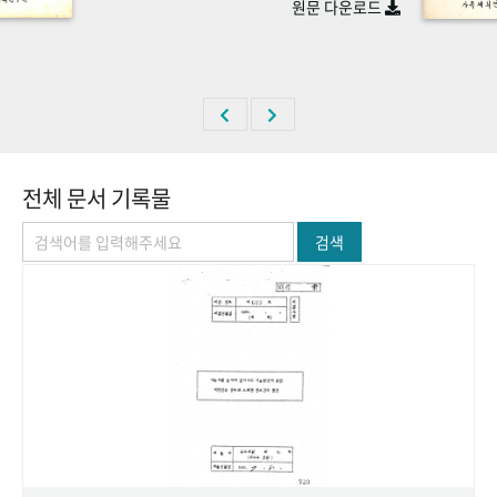
원문 다운로드
+1
성과 50선
숫자로 보는 50년
50
주년 광장
세계와 함께 한 KIHASA
VR 역사관
전체 문서 기록물
검색