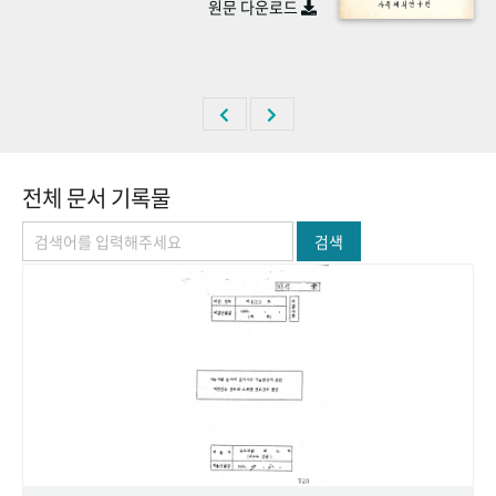
원문 다운로드
+1
성과 50선
숫자로 보는 50년
50
주년 광장
세계와 함께 한 KIHASA
VR 역사관
전체 문서 기록물
검색