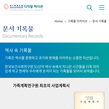
Home
기록물 아카이브
문서 기록물
기관 역사
문서 기록물
걸어온 길
기관 변천사
역대 기관장
연구원 사람들
Documentary Records
연구 역사
역사 속 기록물
정책과 연구
키워드로 보는 연구 역사
연구자들
기록은 역사를 증명하고 과거와 현재를 이어주는 소중한 자산입니다.
간행물 변천사
한국보건사회연구원 51년의 역사 속에서 지나온 시간들을 더욱 의미
있게 하고 현재의 우리에게 초석이 되는 기록물을 모아서 보여줍니다.
기록물 아카이브
가족계획연구원 최초의 사업계획서
사진 아카이브
문서 기록물
행정박물
영상 기록물
+1
50
주년 기념