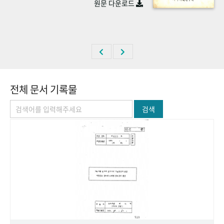
원문 다운로드
+1
성과 50선
숫자로 보는 50년
50
주년 광장
세계와 함께 한 KIHASA
VR 역사관
전체 문서 기록물
검색