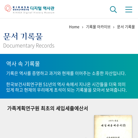
Home
기록물 아카이브
문서 기록물
기관 역사
문서 기록물
걸어온 길
기관 변천사
역대 기관장
연구원 사람들
Documentary Records
연구 역사
역사 속 기록물
정책과 연구
키워드로 보는 연구 역사
연구자들
기록은 역사를 증명하고 과거와 현재를 이어주는 소중한 자산입니다.
간행물 변천사
한국보건사회연구원 51년의 역사 속에서 지나온 시간들을 더욱 의미
있게 하고 현재의 우리에게 초석이 되는 기록물을 모아서 보여줍니다.
기록물 아카이브
가족계획연구원 최초의 세입세출예산서
사진 아카이브
문서 기록물
행정박물
영상 기록물
+1
50
주년 기념