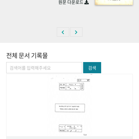
원문 다운로드
+1
성과 50선
숫자로 보는 50년
50
주년 광장
세계와 함께 한 KIHASA
VR 역사관
전체 문서 기록물
검색