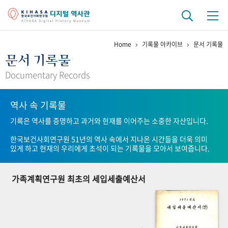
Home
기록물 아카이브
문서 기록물
기관 역사
문서 기록물
걸어온 길
기관 변천사
역대 기관장
연구원 사람들
Documentary Records
연구 역사
역사 속 기록물
정책과 연구
키워드로 보는 연구 역사
연구자들
기록은 역사를 증명하고 과거와 현재를 이어주는 소중한 자산입니다.
간행물 변천사
한국보건사회연구원 51년의 역사 속에서 지나온 시간들을 더욱 의미
있게 하고 현재의 우리에게 초석이 되는 기록물을 모아서 보여줍니다.
기록물 아카이브
가족계획연구원 최초의 세입세출예산서
사진 아카이브
문서 기록물
행정박물
영상 기록물
+1
50
주년 기념