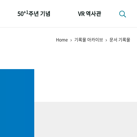
+1
50
주년 기념
VR 역사관
성과 50선
Home
기록물 아카이브
문서 기록물
숫자로 보는 50년
+1
50
주년 광장
세계와 함께 한 KIHASA