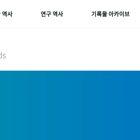
 역사
연구 역사
기록물 아카이브
온 길
정책과 연구
사진 아카이브
 변천사
키워드로 보는 연구 역사
문서 기록물
ds
 기관장
연구자들
행정박물
 사람들
간행물 변천사
영상 기록물