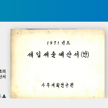
초의
산서
드