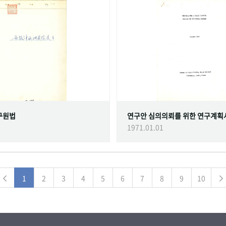
구원법
연구안 심의의뢰를 위한 연구계획
1971.01.01
1
2
3
4
5
6
7
8
9
10