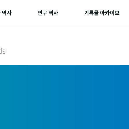
 역사
연구 역사
기록물 아카이브
온 길
정책과 연구
사진 아카이브
 변천사
키워드로 보는 연구 역사
문서 기록물
ds
 기관장
연구자들
행정박물
 사람들
간행물 변천사
영상 기록물