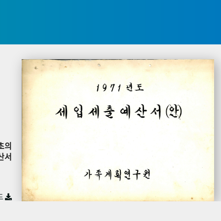
초의
산서
드