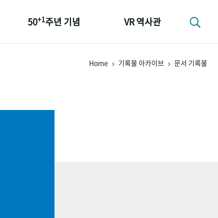
+1
50
주년 기념
VR 역사관
성과 50선
Home
기록물 아카이브
문서 기록물
숫자로 보는 50년
+1
50
주년 광장
세계와 함께 한 KIHASA