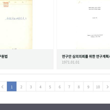
구원법
연구안 심의의뢰를 위한 연구계획
1971.01.01
1
2
3
4
5
6
7
8
9
10