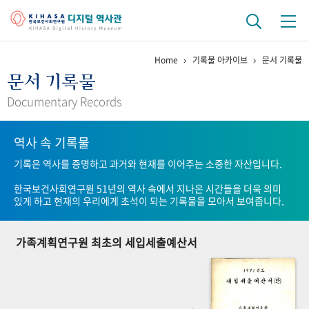
Home
기록물 아카이브
문서 기록물
기관 역사
문서 기록물
걸어온 길
기관 변천사
역대 기관장
연구원 사람들
Documentary Records
연구 역사
역사 속 기록물
정책과 연구
키워드로 보는 연구 역사
연구자들
기록은 역사를 증명하고 과거와 현재를 이어주는 소중한 자산입니다.
간행물 변천사
한국보건사회연구원 51년의 역사 속에서 지나온 시간들을 더욱 의미
있게 하고 현재의 우리에게 초석이 되는 기록물을 모아서 보여줍니다.
기록물 아카이브
가족계획연구원 최초의 세입세출예산서
사진 아카이브
문서 기록물
행정박물
영상 기록물
+1
50
주년 기념