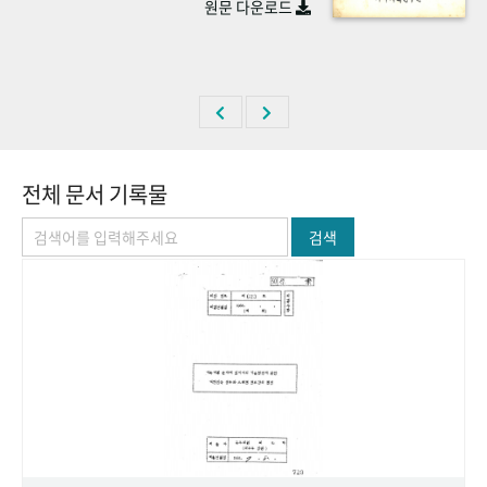
원문 다운로드
+1
성과 50선
숫자로 보는 50년
50
주년 광장
세계와 함께 한 KIHASA
VR 역사관
전체 문서 기록물
검색