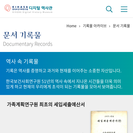
Home
기록물 아카이브
문서 기록물
기관 역사
문서 기록물
걸어온 길
기관 변천사
역대 기관장
연구원 사람들
Documentary Records
연구 역사
역사 속 기록물
정책과 연구
키워드로 보는 연구 역사
연구자들
기록은 역사를 증명하고 과거와 현재를 이어주는 소중한 자산입니다.
간행물 변천사
한국보건사회연구원 51년의 역사 속에서 지나온 시간들을 더욱 의미
있게 하고 현재의 우리에게 초석이 되는 기록물을 모아서 보여줍니다.
기록물 아카이브
가족계획연구원 최초의 세입세출예산서
사진 아카이브
문서 기록물
행정박물
영상 기록물
+1
50
주년 기념