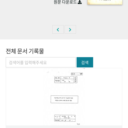
원문 다운로드
+1
성과 50선
숫자로 보는 50년
50
주년 광장
세계와 함께 한 KIHASA
VR 역사관
전체 문서 기록물
검색