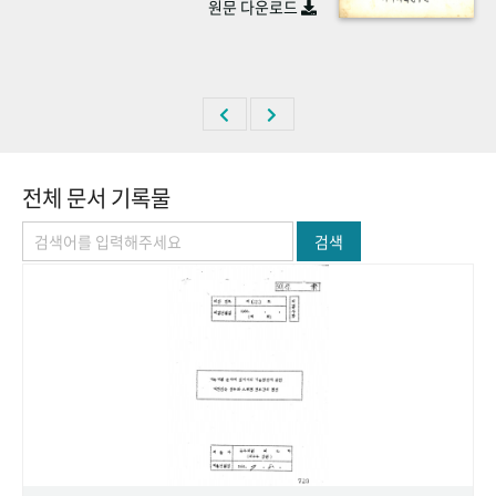
원문 다운로드
+1
성과 50선
숫자로 보는 50년
50
주년 광장
세계와 함께 한 KIHASA
VR 역사관
전체 문서 기록물
검색