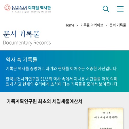
Home
기록물 아카이브
문서 기록물
기관 역사
문서 기록물
걸어온 길
기관 변천사
역대 기관장
연구원 사람들
Documentary Records
연구 역사
역사 속 기록물
정책과 연구
키워드로 보는 연구 역사
연구자들
기록은 역사를 증명하고 과거와 현재를 이어주는 소중한 자산입니다.
간행물 변천사
한국보건사회연구원 51년의 역사 속에서 지나온 시간들을 더욱 의미
있게 하고 현재의 우리에게 초석이 되는 기록물을 모아서 보여줍니다.
기록물 아카이브
가족계획연구원 최초의 세입세출예산서
사진 아카이브
문서 기록물
행정박물
영상 기록물
+1
50
주년 기념