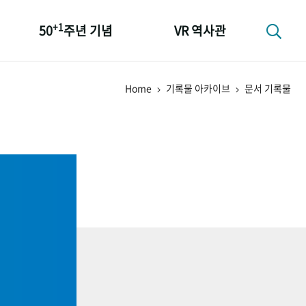
+1
50
주년 기념
VR 역사관
성과 50선
Home
기록물 아카이브
문서 기록물
숫자로 보는 50년
+1
50
주년 광장
세계와 함께 한 KIHASA