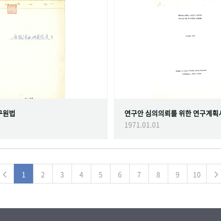
구원법
연구안 심의의뢰를 위한 연구계획
1971.01.01
1
2
3
4
5
6
7
8
9
10