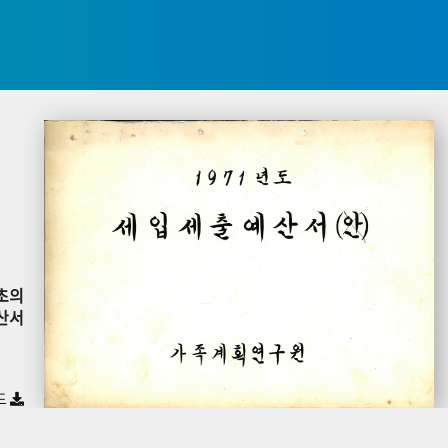
초의
산서
드