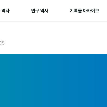
 역사
연구 역사
기록물 아카이브
온 길
정책과 연구
사진 아카이브
 변천사
키워드로 보는 연구 역사
문서 기록물
ds
 기관장
연구자들
행정박물
 사람들
간행물 변천사
영상 기록물