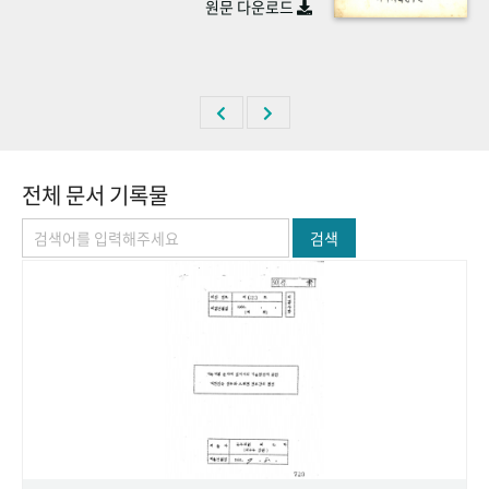
원문 다운로드
+1
성과 50선
숫자로 보는 50년
50
주년 광장
세계와 함께 한 KIHASA
VR 역사관
전체 문서 기록물
검색