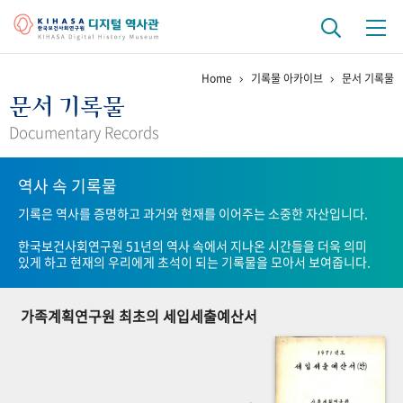
Home
기록물 아카이브
문서 기록물
기관 역사
문서 기록물
걸어온 길
기관 변천사
역대 기관장
연구원 사람들
Documentary Records
연구 역사
역사 속 기록물
정책과 연구
키워드로 보는 연구 역사
연구자들
기록은 역사를 증명하고 과거와 현재를 이어주는 소중한 자산입니다.
간행물 변천사
한국보건사회연구원 51년의 역사 속에서 지나온 시간들을 더욱 의미
있게 하고 현재의 우리에게 초석이 되는 기록물을 모아서 보여줍니다.
기록물 아카이브
가족계획연구원 최초의 세입세출예산서
사진 아카이브
문서 기록물
행정박물
영상 기록물
+1
50
주년 기념