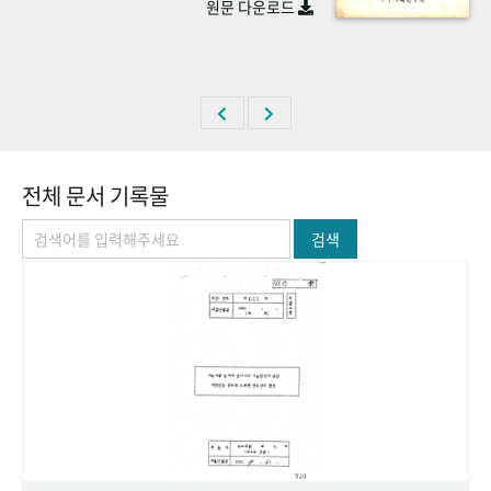
원문 다운로드
+1
성과 50선
숫자로 보는 50년
50
주년 광장
세계와 함께 한 KIHASA
VR 역사관
전체 문서 기록물
검색