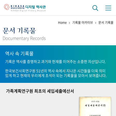
Home
기록물 아카이브
문서 기록물
기관 역사
문서 기록물
걸어온 길
기관 변천사
역대 기관장
연구원 사람들
Documentary Records
연구 역사
역사 속 기록물
정책과 연구
키워드로 보는 연구 역사
연구자들
기록은 역사를 증명하고 과거와 현재를 이어주는 소중한 자산입니다.
간행물 변천사
한국보건사회연구원 51년의 역사 속에서 지나온 시간들을 더욱 의미
있게 하고 현재의 우리에게 초석이 되는 기록물을 모아서 보여줍니다.
기록물 아카이브
가족계획연구원 최초의 세입세출예산서
사진 아카이브
문서 기록물
행정박물
영상 기록물
+1
50
주년 기념