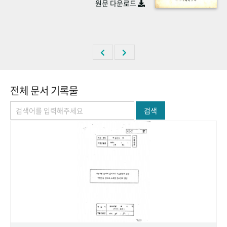
원문 다운로드
+1
성과 50선
숫자로 보는 50년
50
주년 광장
세계와 함께 한 KIHASA
VR 역사관
전체 문서 기록물
검색