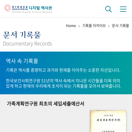
Home
기록물 아카이브
문서 기록물
기관 역사
문서 기록물
걸어온 길
기관 변천사
역대 기관장
연구원 사람들
Documentary Records
연구 역사
역사 속 기록물
정책과 연구
키워드로 보는 연구 역사
연구자들
기록은 역사를 증명하고 과거와 현재를 이어주는 소중한 자산입니다.
간행물 변천사
한국보건사회연구원 51년의 역사 속에서 지나온 시간들을 더욱 의미
있게 하고 현재의 우리에게 초석이 되는 기록물을 모아서 보여줍니다.
기록물 아카이브
가족계획연구원 최초의 세입세출예산서
사진 아카이브
문서 기록물
행정박물
영상 기록물
+1
50
주년 기념