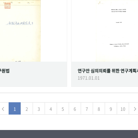
구원법
연구안 심의의뢰를 위한 연구계획
1971.01.01
1
2
3
4
5
6
7
8
9
10