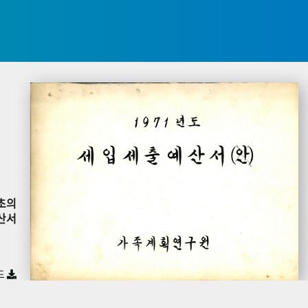
초의
산서
드