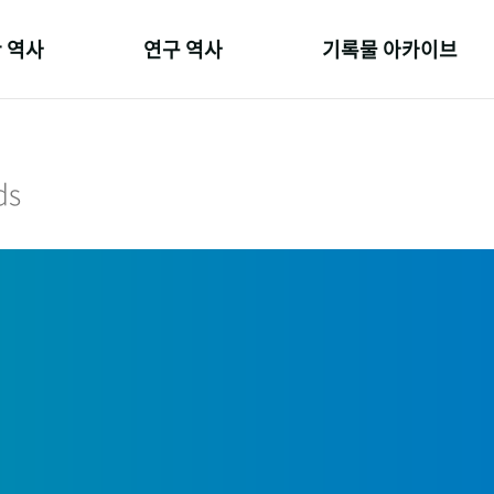
 역사
연구 역사
기록물 아카이브
온 길
정책과 연구
사진 아카이브
 변천사
키워드로 보는 연구 역사
문서 기록물
ds
 기관장
연구자들
행정박물
 사람들
간행물 변천사
영상 기록물