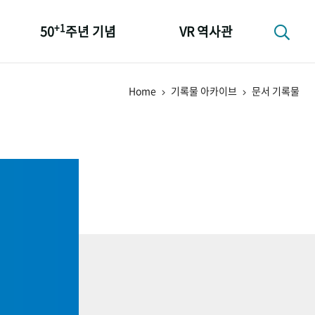
+1
50
주년 기념
VR 역사관
성과 50선
Home
기록물 아카이브
문서 기록물
숫자로 보는 50년
+1
50
주년 광장
세계와 함께 한 KIHASA