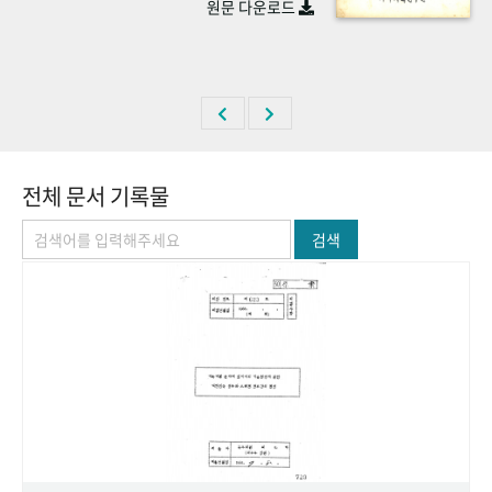
원문 다운로드
+1
성과 50선
숫자로 보는 50년
50
주년 광장
세계와 함께 한 KIHASA
VR 역사관
전체 문서 기록물
검색