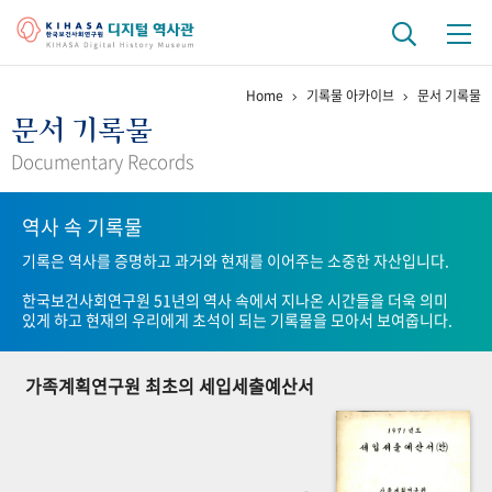
Home
기록물 아카이브
문서 기록물
기관 역사
문서 기록물
걸어온 길
기관 변천사
역대 기관장
연구원 사람들
Documentary Records
연구 역사
역사 속 기록물
정책과 연구
키워드로 보는 연구 역사
연구자들
기록은 역사를 증명하고 과거와 현재를 이어주는 소중한 자산입니다.
간행물 변천사
한국보건사회연구원 51년의 역사 속에서 지나온 시간들을 더욱 의미
있게 하고 현재의 우리에게 초석이 되는 기록물을 모아서 보여줍니다.
기록물 아카이브
가족계획연구원 최초의 세입세출예산서
사진 아카이브
문서 기록물
행정박물
영상 기록물
+1
50
주년 기념