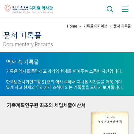
Home
기록물 아카이브
문서 기록물
기관 역사
문서 기록물
걸어온 길
기관 변천사
역대 기관장
연구원 사람들
Documentary Records
연구 역사
역사 속 기록물
정책과 연구
키워드로 보는 연구 역사
연구자들
기록은 역사를 증명하고 과거와 현재를 이어주는 소중한 자산입니다.
간행물 변천사
한국보건사회연구원 51년의 역사 속에서 지나온 시간들을 더욱 의미
있게 하고 현재의 우리에게 초석이 되는 기록물을 모아서 보여줍니다.
기록물 아카이브
가족계획연구원 최초의 세입세출예산서
사진 아카이브
문서 기록물
행정박물
영상 기록물
+1
50
주년 기념