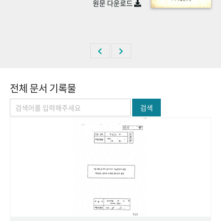
원문 다운로드
+1
성과 50선
숫자로 보는 50년
50
주년 광장
세계와 함께 한 KIHASA
VR 역사관
전체 문서 기록물
검색