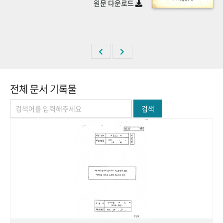
원문 다운로드
+1
성과 50선
숫자로 보는 50년
50
주년 광장
세계와 함께 한 KIHASA
VR 역사관
전체 문서 기록물
검색