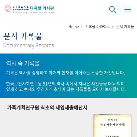
Home
기록물 아카이브
문서 기록물
기관 역사
문서 기록물
걸어온 길
기관 변천사
역대 기관장
연구원 사람들
Documentary Records
연구 역사
역사 속 기록물
정책과 연구
키워드로 보는 연구 역사
연구자들
기록은 역사를 증명하고 과거와 현재를 이어주는 소중한 자산입니다.
간행물 변천사
한국보건사회연구원 51년의 역사 속에서 지나온 시간들을 더욱 의미
있게 하고 현재의 우리에게 초석이 되는 기록물을 모아서 보여줍니다.
기록물 아카이브
가족계획연구원 최초의 세입세출예산서
사진 아카이브
문서 기록물
행정박물
영상 기록물
+1
50
주년 기념