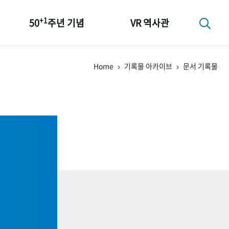
+1
50
주년 기념
VR 역사관
성과 50선
Home
기록물 아카이브
문서 기록물
숫자로 보는 50년
+1
50
주년 광장
세계와 함께 한 KIHASA