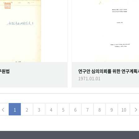
구원법
연구안 심의의뢰를 위한 연구계획
1971.01.01
1
2
3
4
5
6
7
8
9
10