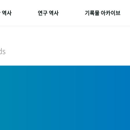
 역사
연구 역사
기록물 아카이브
온 길
정책과 연구
사진 아카이브
 변천사
키워드로 보는 연구 역사
문서 기록물
ds
 기관장
연구자들
행정박물
 사람들
간행물 변천사
영상 기록물