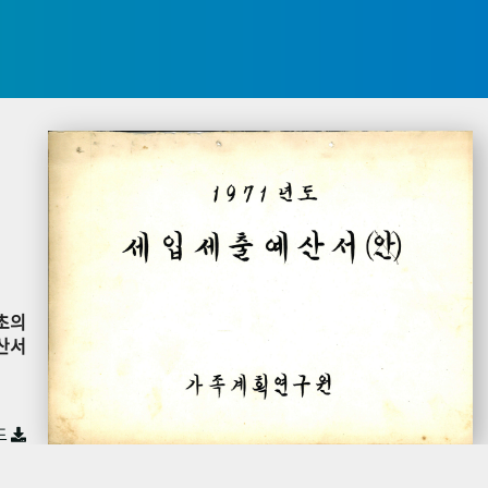
초의
산서
드