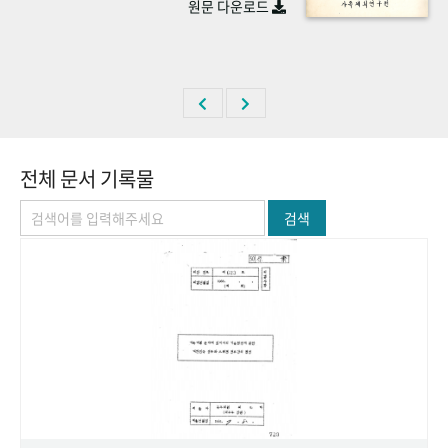
원문 다운로드
+1
성과 50선
숫자로 보는 50년
50
주년 광장
세계와 함께 한 KIHASA
VR 역사관
전체 문서 기록물
검색