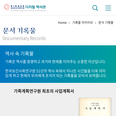
Home
기록물 아카이브
문서 기록물
기관 역사
문서 기록물
걸어온 길
기관 변천사
역대 기관장
연구원 사람들
Documentary Records
연구 역사
역사 속 기록물
정책과 연구
키워드로 보는 연구 역사
연구자들
기록은 역사를 증명하고 과거와 현재를 이어주는 소중한 자산입니다.
간행물 변천사
한국보건사회연구원 51년의 역사 속에서 지나온 시간들을 더욱 의미
있게 하고 현재의 우리에게 초석이 되는 기록물을 모아서 보여줍니다.
기록물 아카이브
가족계획연구원 최초의 사업계획서
사진 아카이브
문서 기록물
행정박물
영상 기록물
+1
50
주년 기념