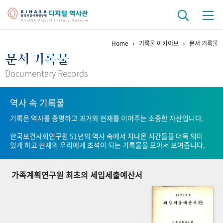
Home
기록물 아카이브
문서 기록물
기관 역사
문서 기록물
걸어온 길
기관 변천사
역대 기관장
연구원 사람들
Documentary Records
연구 역사
역사 속 기록물
정책과 연구
키워드로 보는 연구 역사
연구자들
기록은 역사를 증명하고 과거와 현재를 이어주는 소중한 자산입니다.
간행물 변천사
한국보건사회연구원 51년의 역사 속에서 지나온 시간들을 더욱 의미
있게 하고 현재의 우리에게 초석이 되는 기록물을 모아서 보여줍니다.
기록물 아카이브
가족계획연구원 최초의 세입세출예산서
사진 아카이브
문서 기록물
행정박물
영상 기록물
+1
50
주년 기념