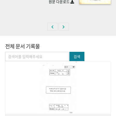
원문 다운로드
+1
성과 50선
숫자로 보는 50년
50
주년 광장
세계와 함께 한 KIHASA
VR 역사관
전체 문서 기록물
검색