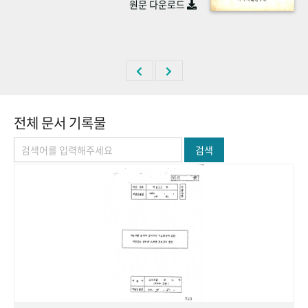
원문 다운로드
+1
성과 50선
숫자로 보는 50년
50
주년 광장
세계와 함께 한 KIHASA
VR 역사관
전체 문서 기록물
검색