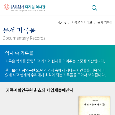
Home
기록물 아카이브
문서 기록물
기관 역사
문서 기록물
걸어온 길
기관 변천사
역대 기관장
연구원 사람들
Documentary Records
연구 역사
역사 속 기록물
정책과 연구
키워드로 보는 연구 역사
연구자들
기록은 역사를 증명하고 과거와 현재를 이어주는 소중한 자산입니다.
간행물 변천사
한국보건사회연구원 51년의 역사 속에서 지나온 시간들을 더욱 의미
있게 하고 현재의 우리에게 초석이 되는 기록물을 모아서 보여줍니다.
기록물 아카이브
가족계획연구원 최초의 세입세출예산서
사진 아카이브
문서 기록물
행정박물
영상 기록물
+1
50
주년 기념