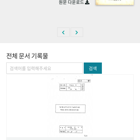
원문 다운로드
+1
성과 50선
숫자로 보는 50년
50
주년 광장
세계와 함께 한 KIHASA
VR 역사관
전체 문서 기록물
검색