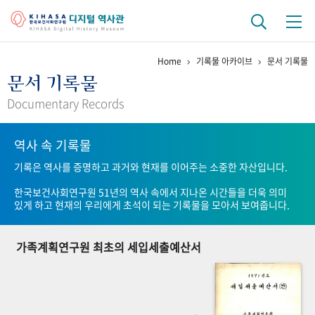
Home
기록물 아카이브
문서 기록물
기관 역사
문서 기록물
걸어온 길
기관 변천사
역대 기관장
연구원 사람들
Documentary Records
연구 역사
역사 속 기록물
정책과 연구
키워드로 보는 연구 역사
연구자들
기록은 역사를 증명하고 과거와 현재를 이어주는 소중한 자산입니다.
간행물 변천사
한국보건사회연구원 51년의 역사 속에서 지나온 시간들을 더욱 의미
있게 하고 현재의 우리에게 초석이 되는 기록물을 모아서 보여줍니다.
기록물 아카이브
가족계획연구원 최초의 세입세출예산서
사진 아카이브
문서 기록물
행정박물
영상 기록물
+1
50
주년 기념