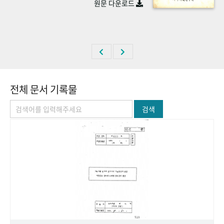
원문 다운로드
+1
성과 50선
숫자로 보는 50년
50
주년 광장
세계와 함께 한 KIHASA
VR 역사관
전체 문서 기록물
검색