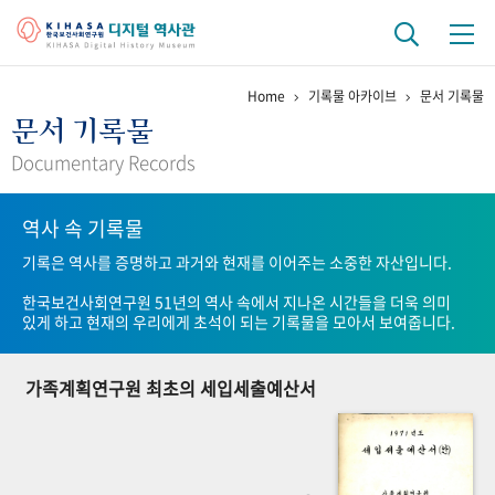
Home
기록물 아카이브
문서 기록물
기관 역사
문서 기록물
걸어온 길
기관 변천사
역대 기관장
연구원 사람들
Documentary Records
연구 역사
역사 속 기록물
정책과 연구
키워드로 보는 연구 역사
연구자들
기록은 역사를 증명하고 과거와 현재를 이어주는 소중한 자산입니다.
간행물 변천사
한국보건사회연구원 51년의 역사 속에서 지나온 시간들을 더욱 의미
있게 하고 현재의 우리에게 초석이 되는 기록물을 모아서 보여줍니다.
기록물 아카이브
가족계획연구원 최초의 세입세출예산서
사진 아카이브
문서 기록물
행정박물
영상 기록물
+1
50
주년 기념